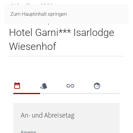
Online Booking - Region Seefeld -
MENÜ
Zum Hauptinhalt springen
Tirols Hochplateau
Hotel Garni*** Isarlodge
Wiesenhof
An- und Abreisetag
Anreise